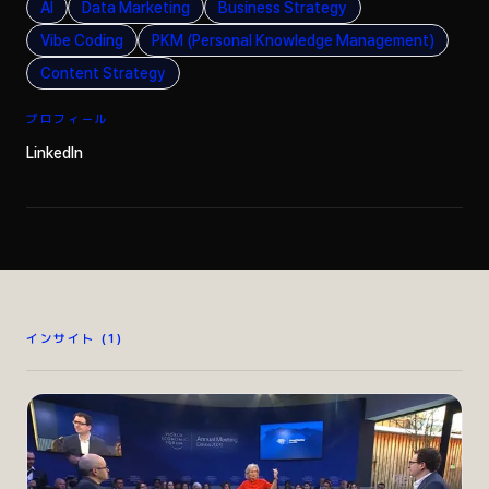
AI
Data Marketing
Business Strategy
Vibe Coding
PKM (Personal Knowledge Management)
Content Strategy
プロフィール
LinkedIn
インサイト
(
1
)