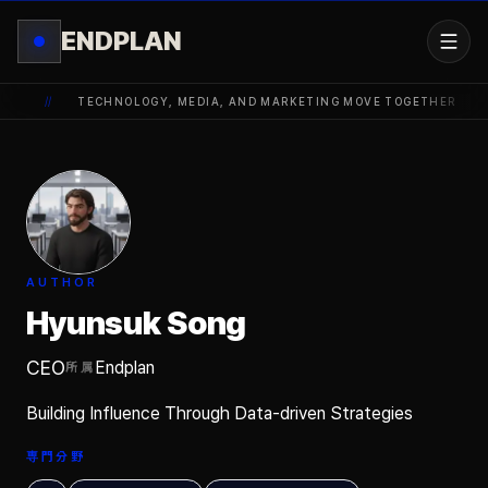
ENDPLAN
//
TECHNOLOGY, MEDIA, AND MARKETING MOVE TOGETHER
//
AUTHOR
Hyunsuk Song
CEO
Endplan
所属
Building Influence Through Data-driven Strategies
専門分野