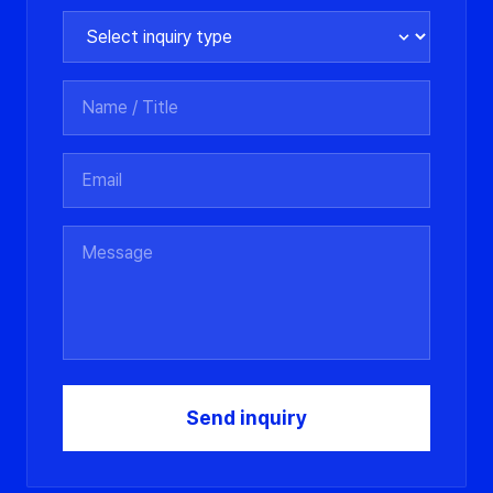
Select inquiry type
Name / Title
Email
Messag
Send inquiry